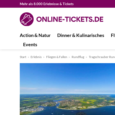
Zum
Mehr als 8.000 Erlebnisse & Tickets
Inhalt
springen
Action & Natur
Dinner & Kulinarisches
Fl
Events
Start
»
Erlebnis
»
Fliegen & Fallen
»
Rundflug
»
Tragschrauber Run