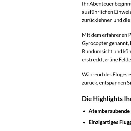
Ihr Abenteuer beginnt
ausführlichen Einweis
zurücklehnen und die 
Mit dem erfahrenen Pi
Gyrocopter genannt, b
Rundumsicht und könne
erstreckt, grüne Feld
Während des Fluges er
zurück, entspannen Si
Die Highlights I
Atemberaubende 
Einzigartiges Flug