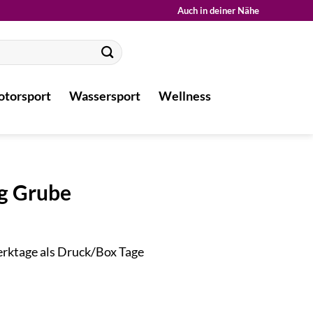
Auch in deiner Nähe
torsport
Wassersport
Wellness
g Grube
Werktage als Druck/Box Tage