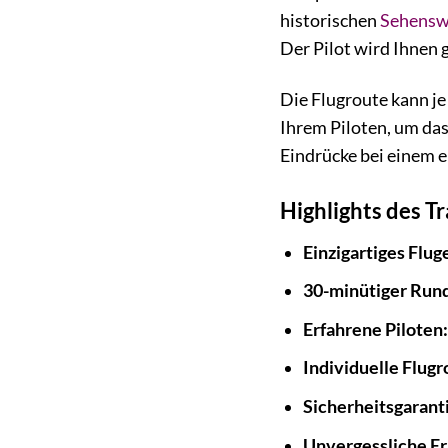
historischen
Sehensw
Der Pilot wird Ihnen 
Die Flugroute kann j
Ihrem Piloten, um da
Eindrücke bei einem 
Highlights des T
Einzigartiges Flug
30-minütiger Rund
Erfahrene Piloten
Individuelle Flugr
Sicherheitsgarant
Unvergessliche E