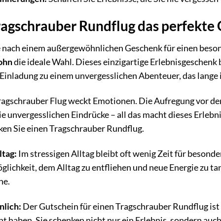
agschrauber Rundflug das perfekte 
he nach einem außergewöhnlichen Geschenk für einen bes
lohn
die ideale Wahl. Dieses einzigartige Erlebnisgeschenk
e Einladung zu einem unvergesslichen Abenteuer, das lange 
ragschrauber Flug weckt Emotionen. Die Aufregung vor de
ie unvergesslichen Eindrücke – all das macht dieses Erlebn
ken Sie einen Tragschrauber Rundflug.
tag:
Im stressigen Alltag bleibt oft wenig Zeit für besond
öglichkeit, dem Alltag zu entfliehen und neue Energie zu ta
he.
nlich:
Der Gutschein für einen Tragschrauber Rundflug ist e
 haben. Sie schenken nicht nur ein Erlebnis, sondern auch