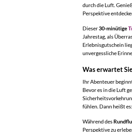
durch die Luft. Genie
Perspektive entdecke
Dieser
30-minütige
T
Jahrestag, als Überra
Erlebnisgutschein lieg
unvergessliche Erinn
Was erwartet Sie
Ihr Abenteuer beginnt
Bevor es in die Luft g
Sicherheitsvorkehrung
fühlen. Dann heißt es
Während des
Rundflu
Perspektive zu erlebe