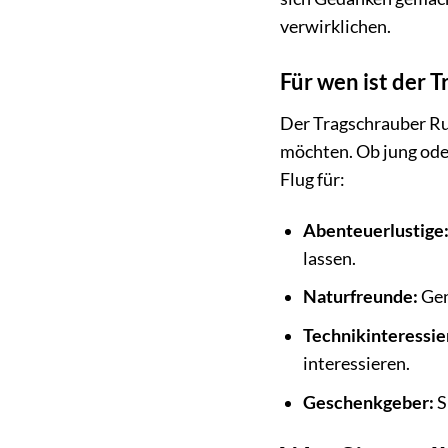
verwirklichen.
Für wen ist der 
Der Tragschrauber Run
möchten. Ob jung oder 
Flug für:
Abenteuerlustige
lassen.
Naturfreunde:
Gen
Technikinteressie
interessieren.
Geschenkgeber:
S