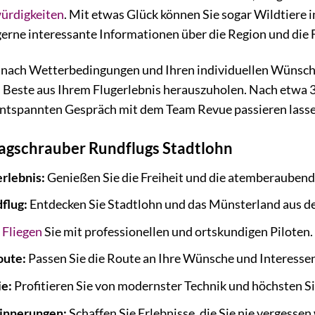
ürdigkeiten
. Mit etwas Glück können Sie sogar Wildtiere
gerne interessante Informationen über die Region und die 
e nach Wetterbedingungen und Ihren individuellen Wünsch
s Beste aus Ihrem Flugerlebnis herauszuholen. Nach etwa 
entspannten Gespräch mit dem Team Revue passieren lasse
ragschrauber Rundflugs Stadtlohn
erlebnis:
Genießen Sie die Freiheit und die atemberaubend
flug:
Entdecken Sie Stadtlohn und das Münsterland aus de
:
Fliegen
Sie mit professionellen und ortskundigen Piloten.
oute:
Passen Sie die Route an Ihre Wünsche und Interessen
ie:
Profitieren Sie von modernster Technik und höchsten S
rinnerungen:
Schaffen Sie Erlebnisse, die Sie nie vergessen