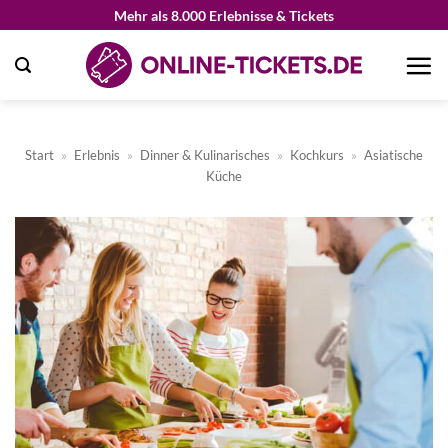
Zum
Mehr als 8.000 Erlebnisse & Tickets
Inhalt
springen
Start
»
Erlebnis
»
Dinner & Kulinarisches
»
Kochkurs
»
Asiatische
Küche