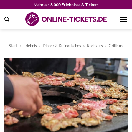
Zum
Mehr als 8.000 Erlebnisse & Tickets
Inhalt
springen
Start
»
Erlebnis
»
Dinner & Kulinarisches
»
Kochkurs
»
Grillkurs