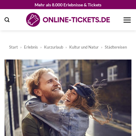
Zum
Mehr als 8.000 Erlebnisse & Tickets
Inhalt
springen
Start
»
Erlebnis
»
Kurzurlaub
»
Kultur und Natur
»
Städtereisen