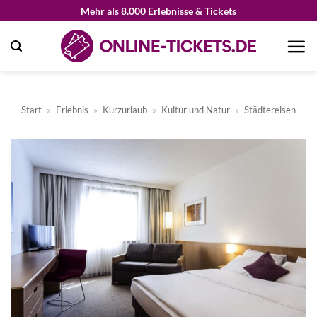
Zum
Mehr als 8.000 Erlebnisse & Tickets
Inhalt
springen
Start
»
Erlebnis
»
Kurzurlaub
»
Kultur und Natur
»
Städtereisen