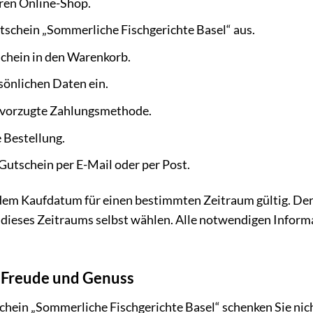
ren Online-Shop.
tschein „Sommerliche Fischgerichte Basel“ aus.
schein in den Warenkorb.
sönlichen Daten ein.
evorzugte Zahlungsmethode.
e Bestellung.
 Gutschein per E-Mail oder per Post.
 dem Kaufdatum für einen bestimmten Zeitraum gültig. De
dieses Zeitraums selbst wählen. Alle notwendigen Informa
 Freude und Genuss
hein „Sommerliche Fischgerichte Basel“ schenken Sie nich