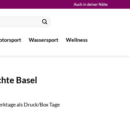
Auch in deiner Nähe
torsport
Wassersport
Wellness
chte Basel
Werktage als Druck/Box Tage