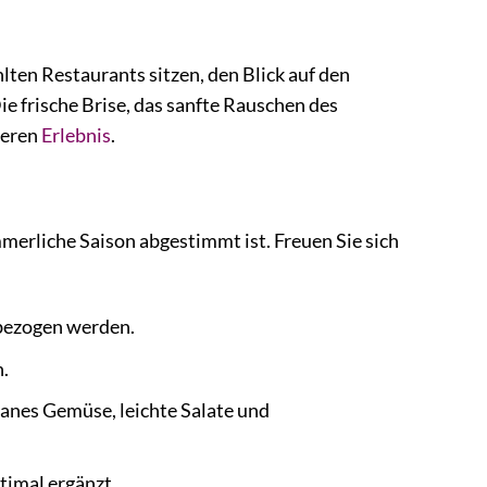
ten Restaurants sitzen, den Blick auf den
e frische Brise, das sanfte Rauschen des
deren
Erlebnis
.
mmerliche Saison abgestimmt ist. Freuen Sie sich
 bezogen werden.
n.
rranes Gemüse, leichte Salate und
timal ergänzt.