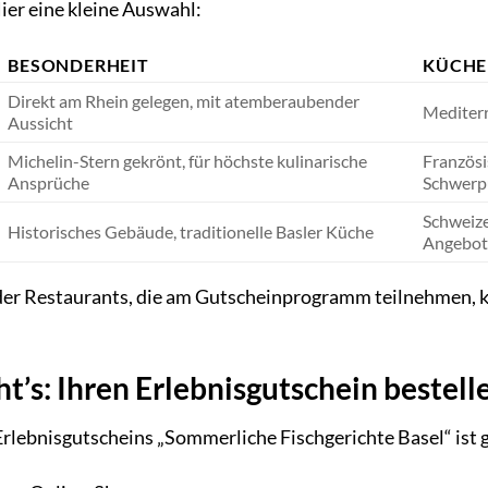
Hier eine kleine Auswahl:
BESONDERHEIT
KÜCHE
Direkt am Rhein gelegen, mit atemberaubender
Mediterr
Aussicht
Michelin-Stern gekrönt, für höchste kulinarische
Französi
Ansprüche
Schwerp
Schweize
Historisches Gebäude, traditionelle Basler Küche
Angebo
r Restaurants, die am Gutscheinprogramm teilnehmen, kann
ht’s: Ihren Erlebnisgutschein bestell
Erlebnisgutscheins „Sommerliche Fischgerichte Basel“ ist 