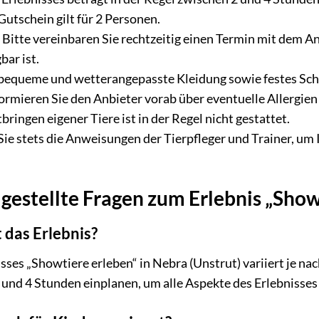
utschein gilt für 2 Personen.
:
Bitte vereinbaren Sie rechtzeitig einen Termin mit dem Anb
ar ist.
 bequeme und wetterangepasste Kleidung sowie festes Sc
formieren Sie den Anbieter vorab über eventuelle Allergie
ringen eigener Tiere ist in der Regel nicht gestattet.
ie stets die Anweisungen der Tierpfleger und Trainer, um I
gestellte Fragen zum Erlebnis „Show
 das Erlebnis?
sses „Showtiere erleben“ in Nebra (Unstrut) variiert je na
 und 4 Stunden einplanen, um alle Aspekte des Erlebnisse