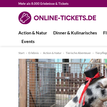
Zum
Mehr als 8.000 Erlebnisse & Tickets
Inhalt
springen
Action & Natur
Dinner & Kulinarisches
Fl
Events
Start
»
Erlebnis
»
Action & Natur
»
Tierische Abenteuer
»
Tierpfleg