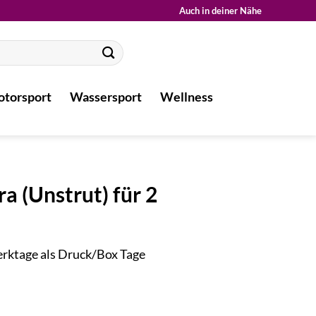
Auch in deiner Nähe
torsport
Wassersport
Wellness
a (Unstrut) für 2
Werktage als Druck/Box Tage