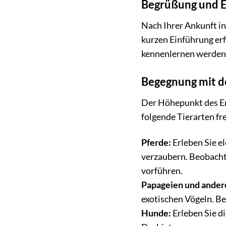
Begrüßung und 
Nach Ihrer Ankunft in
kurzen Einführung erf
kennenlernen werden. 
Begegnung mit d
Der Höhepunkt des Er
folgende Tierarten fr
Pferde:
Erleben Sie e
verzaubern. Beobacht
vorführen.
Papageien und andere
exotischen Vögeln. Be
Hunde:
Erleben Sie d