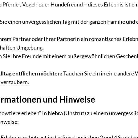
 Pferde-, Vogel- oder Hundefreund – dieses Erlebnis ist ein
.
Sie einen unvergesslichen Tag mit der ganzen Familie und 
hrem Partner oder Ihrer Partnerin ein romantisches Erle
rhaften Umgebung.
 Sie Ihre Freunde mit einem außergewöhnlichen Geschenk
lltag entfliehen möchten:
Tauchen Sie ein in eine andere 
 verzaubern.
ormationen und Hinweise
howtiere erleben“ in Nebra (Unstrut) zu einem unvergesslic
inweise:
Erlebnisses beträgt in der Regel zwischen 2 und 4 Stunde