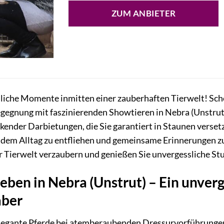
ZUM ANBIETER
liche Momente inmitten einer zauberhaften Tierwelt! Sche
egnung mit faszinierenden Showtieren in Nebra (Unstrut
nder Darbietungen, die Sie garantiert in Staunen versetz
 dem Alltag zu entfliehen und gemeinsame Erinnerungen zu s
er Tierwelt verzaubern und genießen Sie unvergessliche S
eben in Nebra (Unstrut) – Ein unver
aber
legante Pferde bei atemberaubenden Dressurvorführungen z