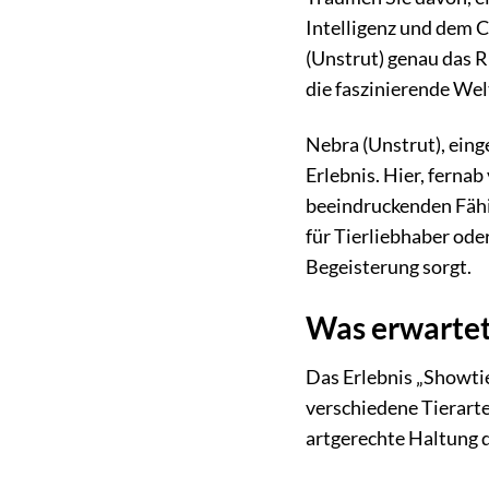
Intelligenz und dem 
(Unstrut) genau das R
die faszinierende We
Nebra (Unstrut), eing
Erlebnis. Hier, ferna
beeindruckenden Fähi
für Tierliebhaber ode
Begeisterung sorgt.
Was erwartet 
Das Erlebnis „Showtie
verschiedene Tierarte
artgerechte Haltung 