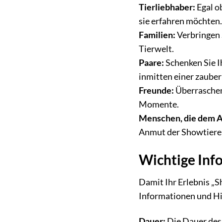
Tierliebhaber:
Egal ob
sie erfahren möchten
Familien:
Verbringen 
Tierwelt.
Paare:
Schenken Sie I
inmitten einer zaube
Freunde:
Überraschen
Momente.
Menschen, die dem A
Anmut der Showtiere
Wichtige Inf
Damit Ihr Erlebnis „S
Informationen und H
Dauer:
Die Dauer des 