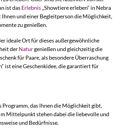
n ist das
Erlebnis
„Showtiere erleben“ in Nebra
t Ihnen und einer Begleitperson die Möglichkeit,
Momente zu genießen.
der ideale Ort für dieses außergewöhnliche
heit der
Natur
genießen und gleichzeitig die
schenk für Paare, als besondere Überraschung
“ ist eine Geschenkidee, die garantiert für
s Programm, das Ihnen die Möglichkeit gibt,
m Mittelpunkt stehen dabei die liebevolle und
ensweise und Bedürfnisse.