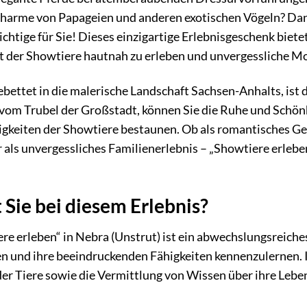
Charme von Papageien und anderen exotischen Vögeln? Dan
ichtige für Sie! Dieses einzigartige Erlebnisgeschenk biete
lt der Showtiere hautnah zu erleben und unvergessliche 
ebettet in die malerische Landschaft Sachsen-Anhalts, ist 
b vom Trubel der Großstadt, können Sie die Ruhe und Schön
gkeiten der Showtiere bestaunen. Ob als romantisches Ge
r als unvergessliches Familienerlebnis – „Showtiere erleben
Sie bei diesem Erlebnis?
re erleben“ in Nebra (Unstrut) ist ein abwechslungsreiche
n und ihre beeindruckenden Fähigkeiten kennenzulernen. I
der Tiere sowie die Vermittlung von Wissen über ihre Leb