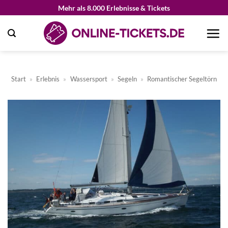
Zum
Mehr als 8.000 Erlebnisse & Tickets
Inhalt
springen
Start
»
Erlebnis
»
Wassersport
»
Segeln
»
Romantischer Segeltörn