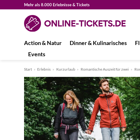
Zum
Mehr als 8.000 Erlebnisse & Tickets
Inhalt
springen
Action & Natur
Dinner & Kulinarisches
Fl
Events
Start
»
Erlebnis
»
Kurzurlaub
»
Romantische Auszeit für zwei
»
Ro