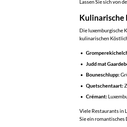
Lassen Sie sich von d
Kulinarische 
Die luxemburgische Kü
kulinarischen Köstlic
Gromperekichelc
Judd mat Gaardeb
Bouneschlupp:
Grü
Quetschentaart:
Z
Crémant:
Luxemburg
Viele Restaurants in
Sie ein romantisches 