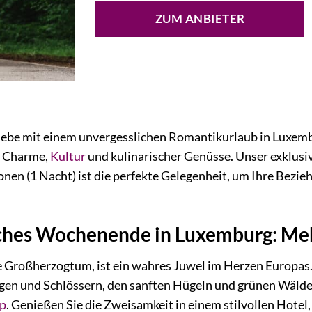
ZUM ANBIETER
Liebe mit einem unvergesslichen Romantikurlaub in Luxemb
er Charme,
Kultur
und kulinarischer Genüsse. Unser exklusi
nen (1 Nacht) ist die perfekte Gelegenheit, um Ihre Bezie
ches Wochenende in Luxemburg: Mehr
 Großherzogtum, ist ein wahres Juwel im Herzen Europas. 
en und Schlössern, den sanften Hügeln und grünen Wäldern
ip
. Genießen Sie die Zweisamkeit in einem stilvollen Hote