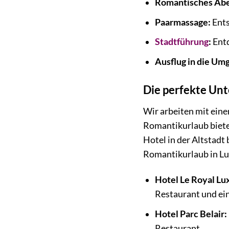
Romantisches Ab
Paarmassage:
Ents
Stadtführung
:
Entd
Ausflug in die Um
Die perfekte Unt
Wir arbeiten mit eine
Romantikurlaub biete
Hotel in der Altstadt 
Romantikurlaub in L
Hotel Le Royal L
Restaurant und ei
Hotel Parc Belair:
Restaurant.