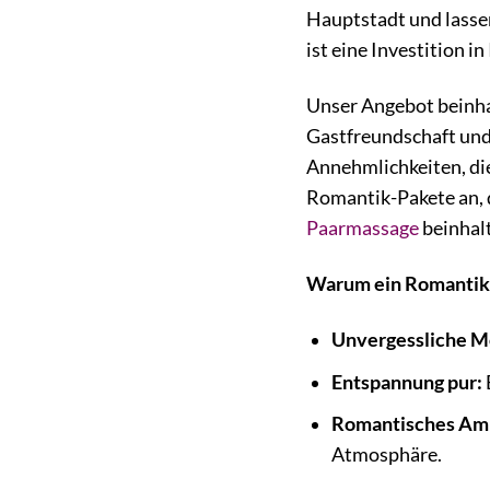
Hauptstadt und lassen
ist eine Investition i
Unser Angebot beinhal
Gastfreundschaft und 
Annehmlichkeiten, die
Romantik-Pakete an, 
Paarmassage
beinhal
Warum ein Romantikur
Unvergessliche 
Entspannung pur:
Romantisches Am
Atmosphäre.