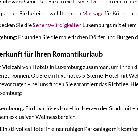
endessen:
Genießen Sie ein exklusives
Dinner
in einem de
pannen Sie bei einer wohltuenden
Massage
für Körper und
ecken Sie die
Sehenswürdigkeiten
Luxemburgs mit einem 
gebung:
Erkunden Sie die malerischen Dörfer und Burgen d
erkunft für Ihren Romantikurlaub
r Vielzahl von Hotels in Luxemburg zusammen, um Ihnen di
n zu können. Ob Sie ein luxuriöses 5-Sterne-Hotel mit We
bevorzugen – bei uns finden Sie garantiert das Richtige. Hie
uxemburg:
uxembourg:
Ein luxuriöses Hotel im Herzen der Stadt mit 
nem exklusiven Wellnessbereich.
Ein stilvolles Hotel in einer ruhigen Parkanlage mit kom