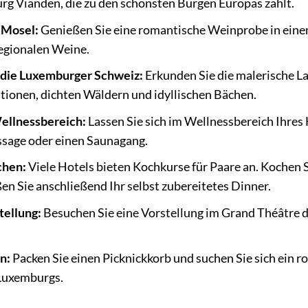
rg Vianden, die zu den schönsten Burgen Europas zählt.
 Mosel:
Genießen Sie eine romantische Weinprobe in eine
regionalen Weine.
die Luxemburger Schweiz:
Erkunden Sie die malerische L
tionen, dichten Wäldern und idyllischen Bächen.
ellnessbereich:
Lassen Sie sich im Wellnessbereich Ihres
sage oder einen Saunagang.
hen:
Viele Hotels bieten Kochkurse für Paare an. Kochen 
en Sie anschließend Ihr selbst zubereitetes Dinner.
tellung:
Besuchen Sie eine Vorstellung im Grand Théâtre de
n:
Packen Sie einen Picknickkorb und suchen Sie sich ein r
Luxemburgs.