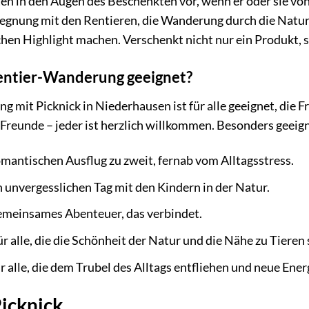
ten in den Augen des Beschenkten vor, wenn er oder sie vo
gegnung mit den Rentieren, die Wanderung durch die Natur
hen Highlight machen. Verschenkt nicht nur ein Produkt, s
Rentier-Wanderung geeignet?
 mit Picknick in Niederhausen ist für alle geeignet, die 
 Freunde – jeder ist herzlich willkommen. Besonders geeigne
omantischen Ausflug zu zweit, fernab vom Alltagsstress.
 unvergesslichen Tag mit den Kindern in der Natur.
emeinsames Abenteuer, das verbindet.
r alle, die die Schönheit der Natur und die Nähe zu Tieren
r alle, die dem Trubel des Alltags entfliehen und neue Ene
Picknick