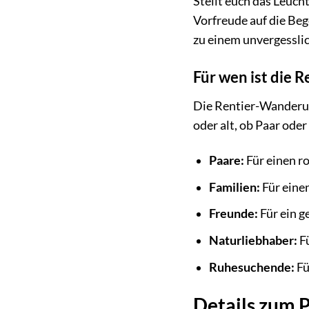
Stellt euch das Leuch
Vorfreude auf die Be
zu einem unvergesslic
Für wen ist die 
Die Rentier-Wanderung
oder alt, ob Paar oder
Paare:
Für einen r
Familien:
Für einen
Freunde:
Für ein g
Naturliebhaber:
Fü
Ruhesuchende:
Fü
Details zum 