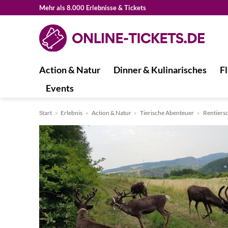
Zum
Mehr als 8.000 Erlebnisse & Tickets
Inhalt
springen
Action & Natur
Dinner & Kulinarisches
Fl
Events
Start
»
Erlebnis
»
Action & Natur
»
Tierische Abenteuer
»
Rentiersc