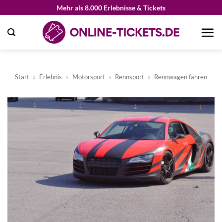
Zum
Mehr als 8.000 Erlebnisse & Tickets
Inhalt
springen
Start
»
Erlebnis
»
Motorsport
»
Rennsport
»
Rennwagen fahren