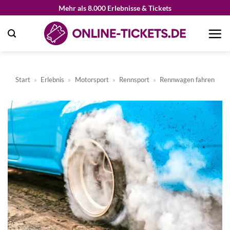
Zum
Mehr als 8.000 Erlebnisse & Tickets
Inhalt
springen
Start
»
Erlebnis
»
Motorsport
»
Rennsport
»
Rennwagen fahren