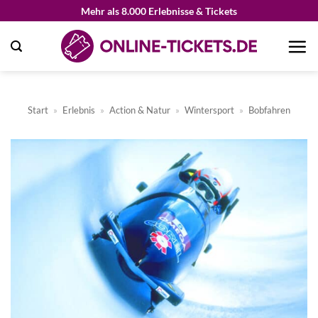
Zum
Mehr als 8.000 Erlebnisse & Tickets
Inhalt
springen
Start
»
Erlebnis
»
Action & Natur
»
Wintersport
»
Bobfahren