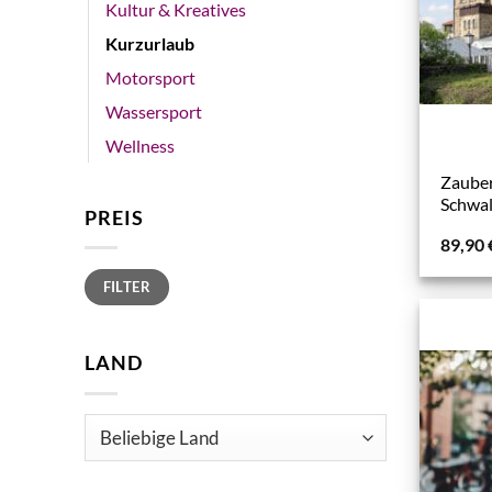
Kultur & Kreatives
Kurzurlaub
Motorsport
Wassersport
Wellness
Zauber
Schwal
PREIS
89,90
Min.
Max.
FILTER
Preis
Preis
LAND