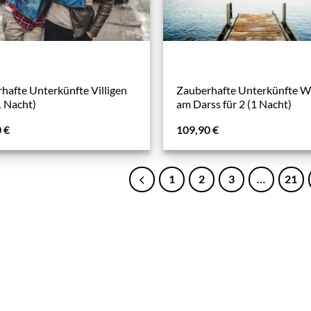
hafte Unterkünfte Villigen
Zauberhafte Unterkünfte W
1 Nacht)
am Darss für 2 (1 Nacht)
0
€
109,90
€
1
2
3
…
21