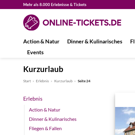
Zum
Mehr als 8.000 Erlebnisse & Tickets
Inhalt
springen
Action & Natur
Dinner & Kulinarisches
Fl
Events
Kurzurlaub
Start
»
Erlebnis
»
Kurzurlaub
»
Seite 24
Erlebnis
Action & Natur
Dinner & Kulinarisches
Fliegen & Fallen