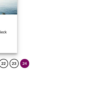
ieck
22
23
24