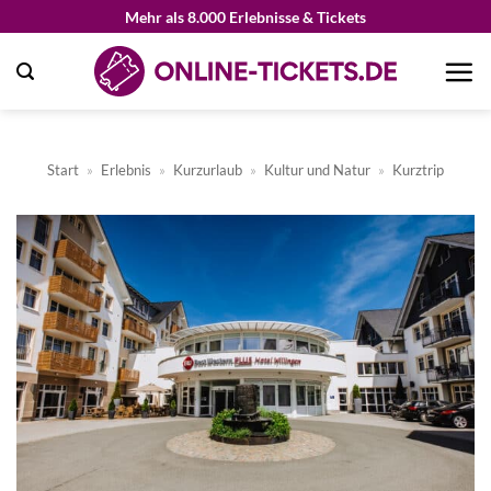
Zum
Mehr als 8.000 Erlebnisse & Tickets
Inhalt
springen
Start
»
Erlebnis
»
Kurzurlaub
»
Kultur und Natur
»
Kurztrip