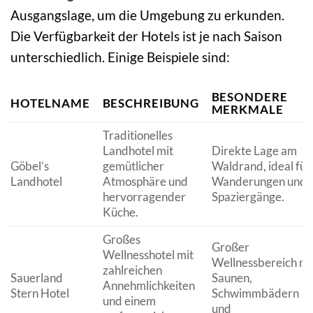
Ausgangslage, um die Umgebung zu erkunden.
Die Verfügbarkeit der Hotels ist je nach Saison
unterschiedlich. Einige Beispiele sind:
BESONDERE
HOTELNAME
BESCHREIBUNG
MERKMALE
Traditionelles
Landhotel mit
Direkte Lage am
Göbel’s
gemütlicher
Waldrand, ideal für
Landhotel
Atmosphäre und
Wanderungen und
hervorragender
Spaziergänge.
Küche.
Großes
Großer
Wellnesshotel mit
Wellnessbereich mi
zahlreichen
Sauerland
Saunen,
Annehmlichkeiten
Stern Hotel
Schwimmbädern
und einem
und