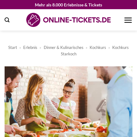
Zum
Mehr als 8.000 Erlebnisse & Tickets
Inhalt
springen
Start
»
Erlebnis
»
Dinner & Kulinarisches
»
Kochkurs
»
Kochkurs
Starkoch