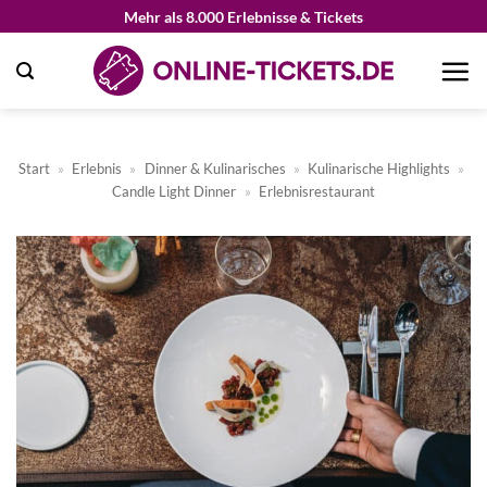
Zum
Mehr als 8.000 Erlebnisse & Tickets
Inhalt
springen
Start
»
Erlebnis
»
Dinner & Kulinarisches
»
Kulinarische Highlights
»
Candle Light Dinner
»
Erlebnisrestaurant