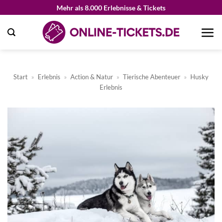
Zum
Mehr als 8.000 Erlebnisse & Tickets
Inhalt
springen
Start
»
Erlebnis
»
Action & Natur
»
Tierische Abenteuer
»
Husky
Erlebnis