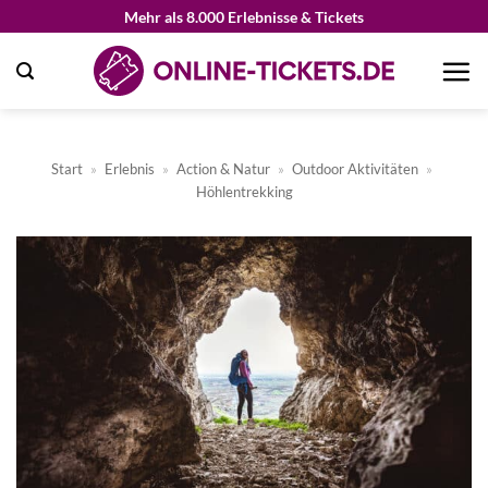
Zum
Mehr als 8.000 Erlebnisse & Tickets
Inhalt
springen
Start
»
Erlebnis
»
Action & Natur
»
Outdoor Aktivitäten
»
Höhlentrekking