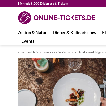
Zum
Mehr als 8.000 Erlebnisse & Tickets
Inhalt
springen
Action & Natur
Dinner & Kulinarisches
Fl
Events
Start
»
Erlebnis
»
Dinner & Kulinarisches
»
Kulinarische Highlights