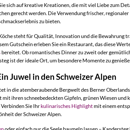
 Sie sich auf kreative Kreationen, die mit viel Liebe zum D
chen gerecht werden. Die Verwendung frischer, regionaler
schmackserlebnis zu bieten.
 Köche steht für Qualität, Innovation und die Bewahrung tr
em Gutschein erleben Sie ein Restaurant, das diese Werte
s
bereitet. Ob romantisches Dinner zu zweit oder gemütli
steg ist der ideale Ort, um besondere Momente zu genieße
Ein Juwel in den Schweizer Alpen
et in die atemberaubende Bergwelt des Berner Oberlands, 
t mit ihren schneebedeckten Gipfeln, grünen Wiesen und k
 Verbinden Sie Ihr
kulinarisches Highlight
mit einem entsp
önheit der Schweizer Alpen.
en
oder einfach nur die Seele baumeln lassen – Kandersteg