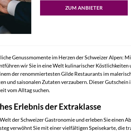
ZUM ANBIETER
sliche Genussmomente im Herzen der Schweizer Alpen: Mi
entführen wir Sie in eine Welt kulinarischer Köstlichkeiten
einem der renommiertesten Gilde Restaurants im malerisch
ten und saisonalen Zutaten verzaubern. Dieser Gutschein i
zeit vom Alltag suchen.
ches Erlebnis der Extraklasse
ie Welt der Schweizer Gastronomie und erleben Sie einen 
teg verwöhnt Sie mit einer vielfältigen Speisekarte, die 