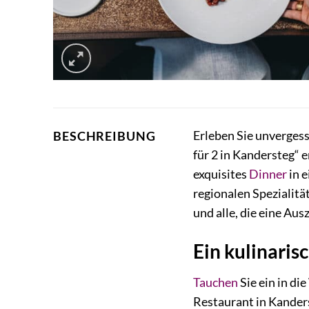
Erleben Sie unverges
BESCHREIBUNG
für 2 in Kandersteg“ 
exquisites
Dinner
in 
regionalen Spezialitä
und alle, die eine Aus
Ein kulinaris
Tauchen
Sie ein in d
Restaurant in Kanders