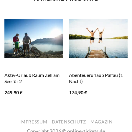
Aktiv-Urlaub Raum Zell am
Abenteuerurlaub Palfau (1
See für 2
Nacht)
249,90
€
174,90
€
IMPRESSUM
DATENSCHUTZ
MAGAZIN
Copyright 2026 ©
online-tickets.de