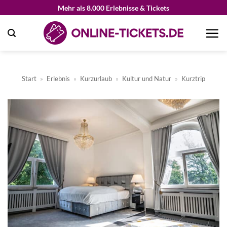
Zum
Mehr als 8.000 Erlebnisse & Tickets
Inhalt
springen
Start
»
Erlebnis
»
Kurzurlaub
»
Kultur und Natur
»
Kurztrip