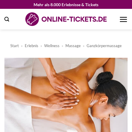
Zum
Mehr als 8.000 Erlebnisse & Tickets
Inhalt
springen
Start
»
Erlebnis
»
Wellness
»
Massage
»
Ganzkörpermassage