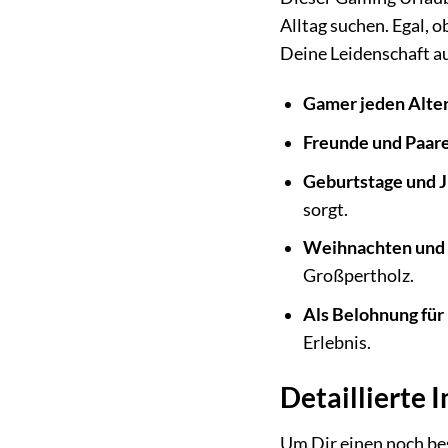
Alltag suchen. Egal, 
Deine Leidenschaft a
Gamer jeden Alter
Freunde und Paare
Geburtstage und J
sorgt.
Weihnachten und 
Großpertholz.
Als Belohnung für 
Erlebnis.
Detaillierte
Um Dir einen noch be