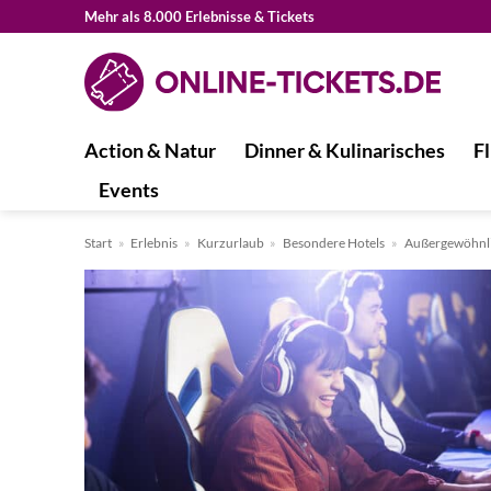
Zum
Mehr als 8.000 Erlebnisse & Tickets
Inhalt
springen
Action & Natur
Dinner & Kulinarisches
Fl
Events
Start
»
Erlebnis
»
Kurzurlaub
»
Besondere Hotels
»
Außergewöhnli