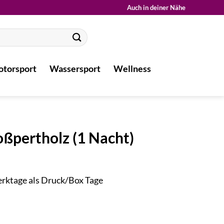
Auch in deiner Nähe
torsport
Wassersport
Wellness
ßpertholz (1 Nacht)
Werktage als Druck/Box Tage