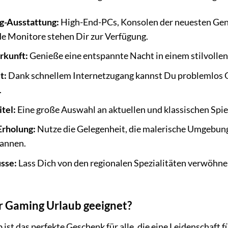
-Ausstattung:
High-End-PCs, Konsolen der neuesten Gene
e Monitore stehen Dir zur Verfügung.
rkunft:
Genieße eine entspannte Nacht in einem stilvolle
t:
Dank schnellem Internetzugang kannst Du problemlos 
.
itel:
Eine große Auswahl an aktuellen und klassischen Spie
Erholung:
Nutze die Gelegenheit, die malerische Umgebun
pannen.
sse:
Lass Dich von den regionalen Spezialitäten verwöhne
er Gaming Urlaub geeignet?
ist das perfekte Geschenk für alle, die eine Leidenschaft 