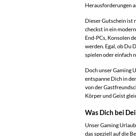
Herausforderungen 
Dieser Gutschein ist 
checkst in ein modern
End-PCs, Konsolen de
werden. Egal, ob Du 
spielen oder einfach 
Doch unser Gaming Ur
entspanne Dich in de
von der Gastfreundsc
Körper und Geist gle
Was Dich bei De
Unser Gaming Urlaub i
das speziell auf die B