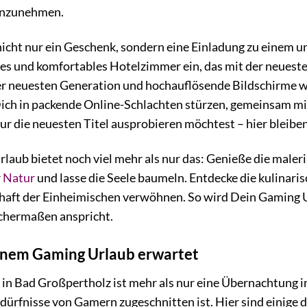
anzunehmen.
nicht nur ein Geschenk, sondern eine Einladung zu einem un
es und komfortables Hotelzimmer ein, das mit der neueste
r neuesten Generation und hochauflösende Bildschirme w
Dich in packende Online-Schlachten stürzen, gemeinsam 
nur die neuesten Titel ausprobieren möchtest – hier bleibe
laub bietet noch viel mehr als nur das: Genieße die mal
r
Natur
und lasse die Seele baumeln. Entdecke die kulinari
haft der Einheimischen verwöhnen. So wird Dein Gaming 
ichermaßen anspricht.
inem Gaming Urlaub erwartet
n Bad Großpertholz ist mehr als nur eine Übernachtung in
edürfnisse von Gamern zugeschnitten ist. Hier sind einige 