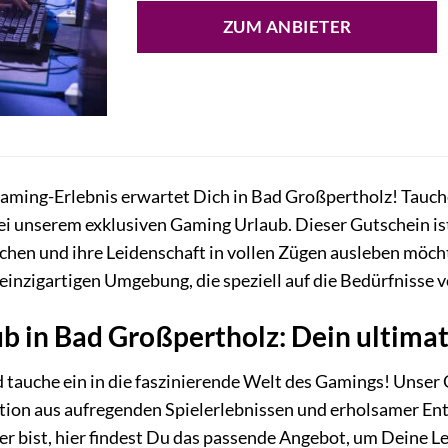
ZUM ANBIETER
aming-Erlebnis erwartet Dich in Bad Großpertholz! Tauche
ei unserem exklusiven Gaming Urlaub. Dieser Gutschein ist
chen und ihre Leidenschaft in vollen Zügen ausleben möcht
einzigartigen Umgebung, die speziell auf die Bedürfnisse 
b in Bad Großpertholz: Dein ultimat
d tauche ein in die faszinierende Welt des Gamings! Unser
ion aus aufregenden Spielerlebnissen und erholsamer Ents
er bist, hier findest Du das passende Angebot, um Deine 