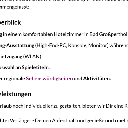
ammengefasst:
erblick
g
in einem komfortablen Hotelzimmer in Bad Großperthol
ng-Ausstattung
(High-End-PC, Konsole, Monitor) während
rnetzugang
(WLAN).
swahl an Spieletiteln.
r regionale
Sehenswürdigkeiten
und Aktivitäten.
zleistungen
ub noch individueller zu gestalten, bieten wir Dir eine R
hte:
Verlängere Deinen Aufenthalt und genieße noch mehr