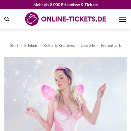
Zum
Mehr als 8.000 Erlebnisse & Tickets
Inhalt
springen
Start
»
Erlebnis
»
Kultur & Kreatives
»
Lifestyle
»
Freizeitpark