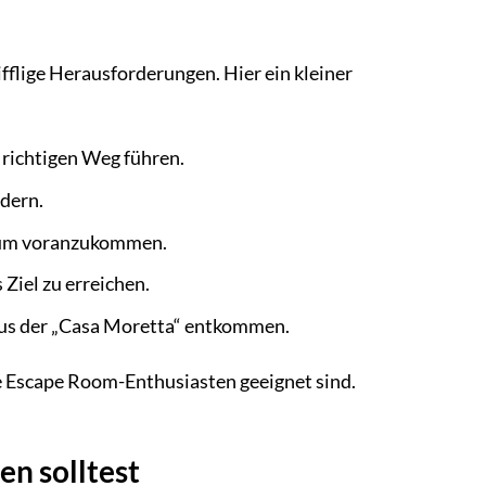
fflige Herausforderungen. Hier ein kleiner
 richtigen Weg führen.
rdern.
 um voranzukommen.
Ziel zu erreichen.
us der „Casa Moretta“ entkommen.
ene Escape Room-Enthusiasten geeignet sind.
n solltest