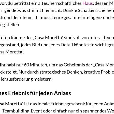
or, du betrittst ein altes, herrschaftliches
Haus
, dessen M
 irgendetwas stimmt hier nicht. Dunkle Schatten scheinen
ch und dein Team. Ihr müsst eure gesamte Intelligenz und 
eg stellen.
lteten Räume der „Casa Moretta“ sind voll von interaktiven
genstand, jedes Bild und jedes Detail könnte ein wichtiger
asa Moretta“.
Ihr habt nur 60 Minuten, um das Geheimnis der „Casa More
uck steigt. Nur durch strategisches Denken, kreative Pro
 Herausforderung meistern.
hes Erlebnis für jeden Anlass
 Moretta“ ist das ideale Erlebnisgeschenk für jeden Anlas
, Teambuilding-Event oder einfach nur ein spannendes Wo