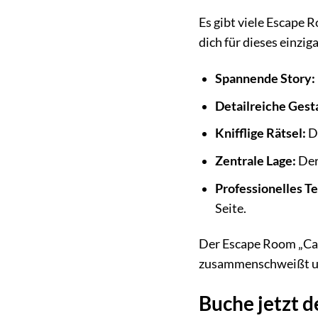
Es gibt viele Escape 
dich für dieses einzig
Spannende Story:
Detailreiche Gest
Knifflige Rätsel:
D
Zentrale Lage:
Der
Professionelles T
Seite.
Der Escape Room „Casa
zusammenschweißt und
Buche jetzt d