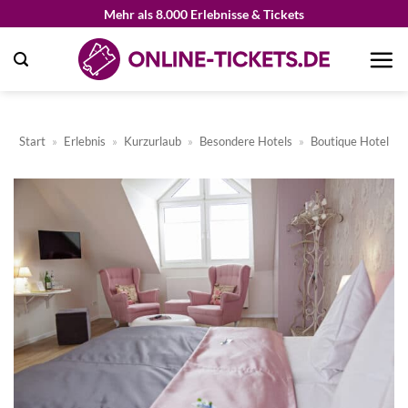
Zum
Mehr als 8.000 Erlebnisse & Tickets
Inhalt
springen
Start
»
Erlebnis
»
Kurzurlaub
»
Besondere Hotels
»
Boutique Hotel