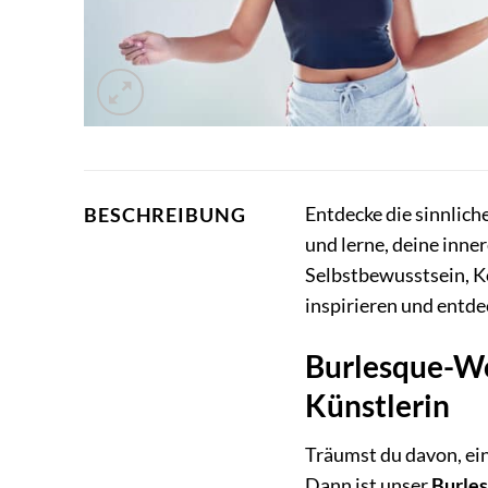
Entdecke die sinnlich
BESCHREIBUNG
und lerne, deine inne
Selbstbewusstsein, K
inspirieren und entd
Burlesque-Wo
Künstlerin
Träumst du davon, ei
Dann ist unser
Burles