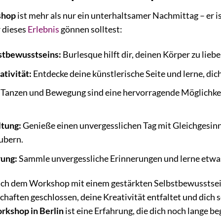
shop
ist mehr als nur ein unterhaltsamer Nachmittag – er ist
 dieses
Erlebnis
gönnen solltest:
stbewusstseins:
Burlesque hilft dir, deinen Körper zu lieb
tivität:
Entdecke deine künstlerische Seite und lerne, di
Tanzen und Bewegung sind eine hervorragende Möglichkei
ltung:
Genieße einen unvergesslichen Tag mit Gleichgesinn
ubern.
rung:
Sammle unvergessliche Erinnerungen und lerne etwas
u nach dem Workshop mit einem gestärkten Selbstbewusstse
haften geschlossen, deine Kreativität entfaltet und dich s
kshop in Berlin
ist eine Erfahrung, die dich noch lange be