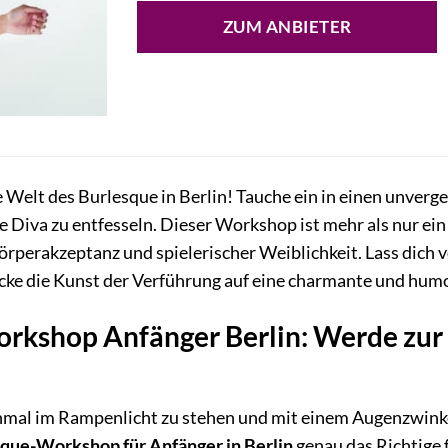
ZUM ANBIETER
e Welt des Burlesque in Berlin! Tauche ein in einen unverg
re Diva zu entfesseln. Dieser Workshop ist mehr als nur ei
örperakzeptanz und spielerischer Weiblichkeit. Lass dich
ecke die Kunst der Verführung auf eine charmante und hum
rkshop Anfänger Berlin: Werde zur 
nmal im Rampenlicht zu stehen und mit einem Augenzwink
que-Workshop für Anfänger in Berlin
genau das Richtige f