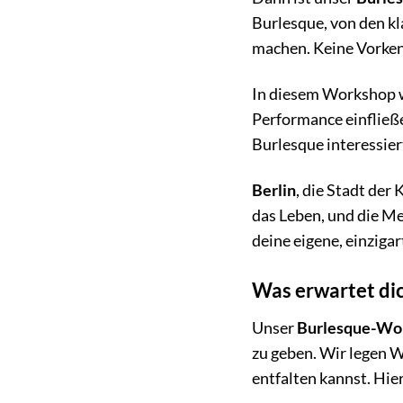
Burlesque, von den kl
machen. Keine Vorkenn
In diesem Workshop wi
Performance einfließe
Burlesque interessier
Berlin
, die Stadt der
das Leben, und die Men
deine eigene, einziga
Was erwartet di
Unser
Burlesque-Wor
zu geben. Wir legen W
entfalten kannst. Hier