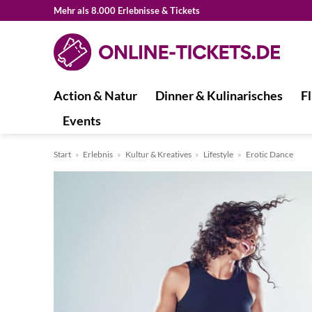
Zum
Mehr als 8.000 Erlebnisse & Tickets
Inhalt
springen
Action & Natur
Dinner & Kulinarisches
Fl
Events
Start
»
Erlebnis
»
Kultur & Kreatives
»
Lifestyle
»
Erotic Dance