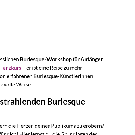
esslichen
Burlesque-Workshop für Anfänger
n
Tanzkurs
– er ist eine Reise zu mehr
 von erfahrenen Burlesque-Künstlerinnen
orvolle Weise.
strahlenden Burlesque-
ern die Herzen deines Publikums zu erobern?
ür dich! Hier lernst du die Grundlagen des