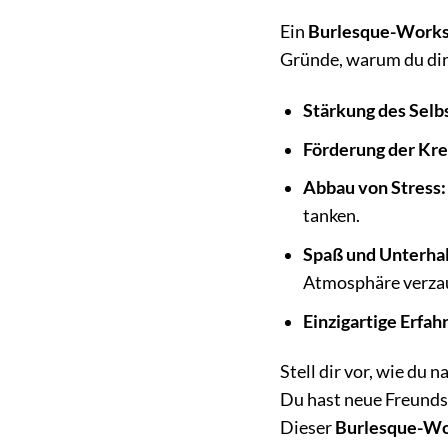
Ein
Burlesque-Work
Gründe, warum du dir
Stärkung des Selb
Förderung der Krea
Abbau von Stress:
tanken.
Spaß und Unterha
Atmosphäre verza
Einzigartige Erfah
Stell dir vor, wie d
Du hast neue Freundsc
Dieser
Burlesque-Wor