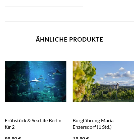
ÄHNLICHE PRODUKTE
Frühstück & Sea Life Berlin
Burgführung Maria
für 2
Enzersdorf (1 Std.)
99,90
€
19,90
€