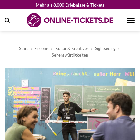
Zum
Mehr als 8.000 Erlebnisse & Tickets
Inhalt
springen
Start
»
Erlebnis
»
Kultur & Kreatives
»
Sightseeing
»
Sehenswürdigkeiten