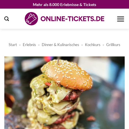
Zum
Mehr als 8.000 Erlebnisse & Tickets
Inhalt
springen
Start
»
Erlebnis
»
Dinner & Kulinarisches
»
Kochkurs
»
Grillkurs