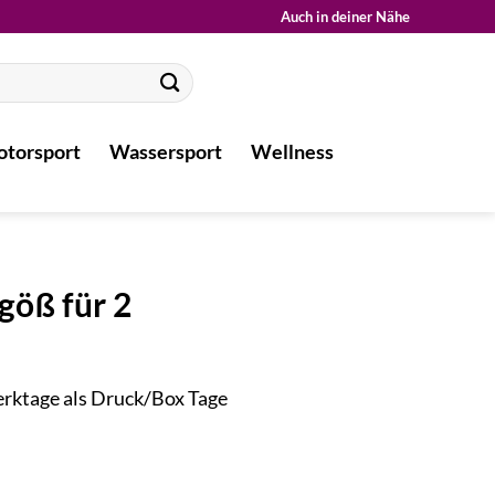
Auch in deiner Nähe
torsport
Wassersport
Wellness
göß für 2
Werktage als Druck/Box Tage