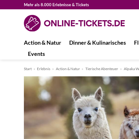
Zum
Mehr als 8.000 Erlebnisse & Tickets
Inhalt
springen
Action & Natur
Dinner & Kulinarisches
Fl
Events
Start
»
Erlebnis
»
Action & Natur
»
Tierische Abenteuer
»
Alpaka 