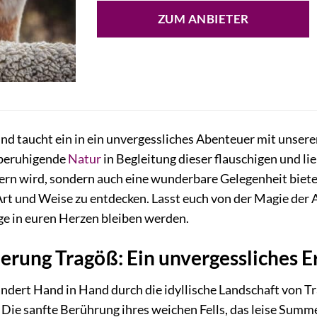
ZUM ANBIETER
und taucht ein in ein unvergessliches Abenteuer mit unser
d beruhigende
Natur
in Begleitung dieser flauschigen und li
ern wird, sondern auch eine wunderbare Gelegenheit biete
Art und Weise zu entdecken. Lasst euch von der Magie der
ge in euren Herzen bleiben werden.
rung Tragöß: Ein unvergessliches Er
wandert Hand in Hand durch die idyllische Landschaft von T
 Die sanfte Berührung ihres weichen Fells, das leise Sum