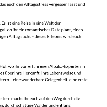
 das euch den Alltagsstress vergessen lässt und
Es ist eine Reise in eine Welt der
l, ob ihr ein romantisches Date plant, einen
gen Alltag sucht – dieses Erlebnis wird euch
of, wo ihr von erfahrenen Alpaka-Experten in
tes über ihre Herkunft, ihre Lebensweise und
üttern – eine wunderbare Gelegenheit, eine erste
eitern macht ihr euch auf den Weg durch die
n, durch schattige Wälder und entlang