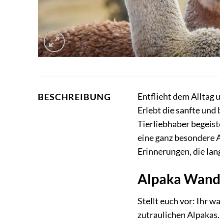
Entflieht dem Alltag 
BESCHREIBUNG
Erlebt die sanfte un
Tierliebhaber begeist
eine ganz besondere 
Erinnerungen, die lan
Alpaka Wande
Stellt euch vor: Ihr 
zutraulichen Alpakas.