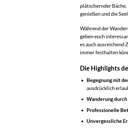
plätschernder Bäche.
genießen und die Seel
Während der Wanderun
geben euch interessan
es auch ausreichend Z
immer festhalten kön
Die Highlights d
Begegnung mit de
ausdrücklich erlau
Wanderung durch d
Professionelle Be
Unvergessliche E