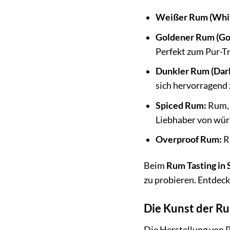
Weißer Rum (Whi
Goldener Rum (Go
Perfekt zum Pur-Tr
Dunkler Rum (Dar
sich hervorragend 
Spiced Rum:
Rum, 
Liebhaber von wür
Overproof Rum:
R
Beim
Rum Tasting in 
zu probieren. Entdec
Die Kunst der R
Die Herstellung von R