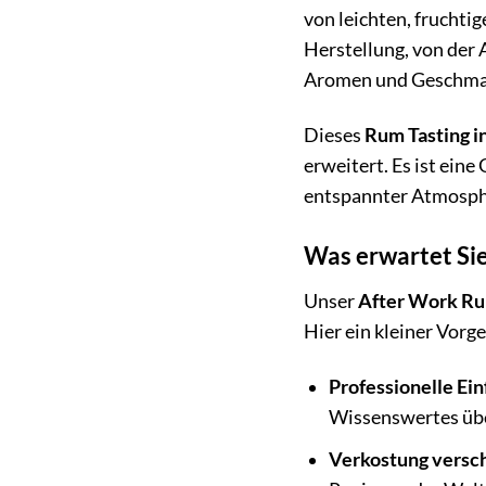
von leichten, fruchti
Herstellung, von der 
Aromen und Geschmac
Dieses
Rum Tasting in
erweitert. Es ist ein
entspannter Atmosphä
Was erwartet Sie
Unser
After Work Rum
Hier ein kleiner Vorg
Professionelle Ei
Wissenswertes über
Verkostung versc