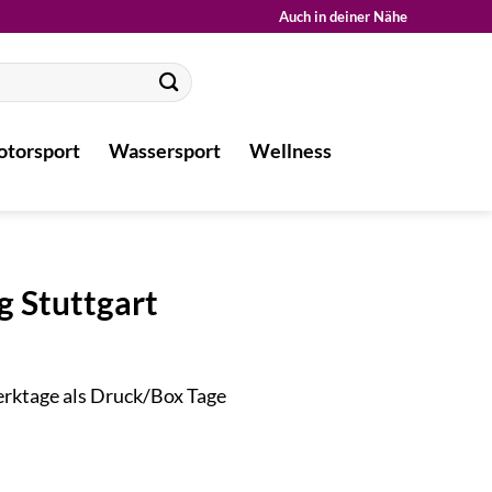
Auch in deiner Nähe
torsport
Wassersport
Wellness
g Stuttgart
Werktage als Druck/Box Tage