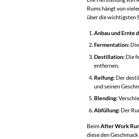
Rums hängt von vielen
über die wichtigsten 
Anbau und Ernte d
Fermentation:
Die
Destillation:
Die f
entfernen.
Reifung:
Der desti
und seinen Gesch
Blending:
Verschie
Abfüllung:
Der Rum
Beim
After Work Rum 
diese den Geschmack 