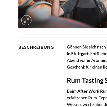
Gönnen Sie sich nach
BESCHREIBUNG
in Stuttgart
. Entflie
Abend voller Aromen, 
Geschenk für einen li
Rum Tasting S
Beim
After Work Rum 
erfahrenen Rum-Expert
Wissenswerte über di