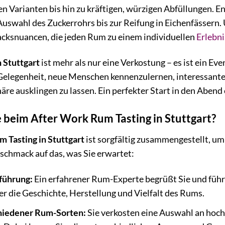
gen Varianten bis hin zu kräftigen, würzigen Abfüllungen. 
Auswahl des Zuckerrohrs bis zur Reifung in Eichenfässern. 
ksnuancen, die jeden Rum zu einem individuellen
Erlebni
 Stuttgart
ist mehr als nur eine Verkostung – es ist ein Eve
e Gelegenheit, neue Menschen kennenzulernen, interessant
re ausklingen zu lassen. Ein perfekter Start in den Aben
 beim After Work Rum Tasting in Stuttgart?
 Tasting in Stuttgart
ist sorgfältig zusammengestellt, um 
eschmack auf das, was Sie erwartet:
nführung:
Ein erfahrener Rum-Experte begrüßt Sie und führt 
 die Geschichte, Herstellung und Vielfalt des Rums.
hiedener Rum-Sorten:
Sie verkosten eine Auswahl an hoc