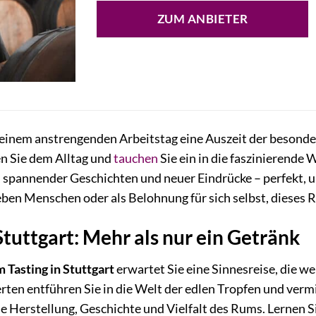
ZUM ANBIETER
 einem anstrengenden Arbeitstag eine Auszeit der besond
hen Sie dem Alltag und
tauchen
Sie ein in die faszinierende
spannender Geschichten und neuer Eindrücke – perfekt, um
eben Menschen oder als Belohnung für sich selbst, dieses R
tuttgart: Mehr als nur ein Getränk
Tasting in Stuttgart
erwartet Sie eine Sinnesreise, die w
en entführen Sie in die Welt der edlen Tropfen und vermi
e Herstellung, Geschichte und Vielfalt des Rums. Lernen 