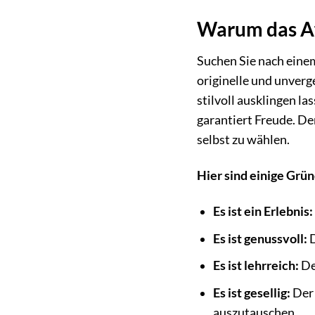
Warum das Af
Suchen Sie nach eine
originelle und unverg
stilvoll ausklingen l
garantiert Freude. De
selbst zu wählen.
Hier sind einige Grü
Es ist ein Erlebnis:
Es ist genussvoll:
D
Es ist lehrreich:
De
Es ist gesellig:
Der 
auszutauschen.