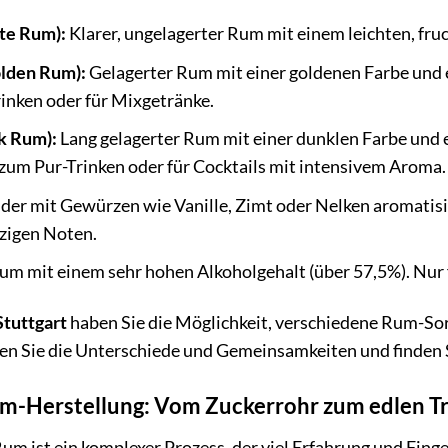
te Rum):
Klarer, ungelagerter Rum mit einem leichten, fruc
lden Rum):
Gelagerter Rum mit einer goldenen Farbe und 
inken oder für Mixgetränke.
k Rum):
Lang gelagerter Rum mit einer dunklen Farbe und 
zum Pur-Trinken oder für Cocktails mit intensivem Aroma.
der mit Gewürzen wie Vanille, Zimt oder Nelken aromatisi
zigen Noten.
um mit einem sehr hohen Alkoholgehalt (über 57,5%). Nur 
Stuttgart
haben Sie die Möglichkeit, verschiedene Rum-So
ken Sie die Unterschiede und Gemeinsamkeiten und finden S
um-Herstellung: Vom Zuckerrohr zum edlen T
um ist ein komplexer Prozess, der viel Erfahrung und Finge