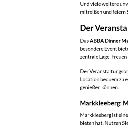
Und viele weitere unv
mitreißen und feiern
Der Veransta
Das
ABBA Dinner Ma
besondere Event biete
zentrale Lage. Freuen 
Der Veranstaltungsort
Location bequem zu er
genießen können.
Markkleeberg: Me
Markkleeberg ist eine
bieten hat. Nutzen S