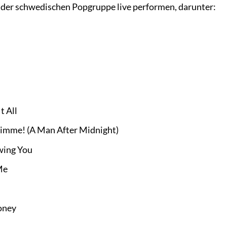
s der schwedischen Popgruppe live performen, darunter:
t All
mme! (A Man After Midnight)
wing You
Me
oney