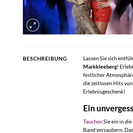
Lassen Sie sich entfü
BESCHREIBUNG
Markkleeberg
! Erle
festlicher Atmosphär
die zeitlosen Hits vo
Erlebnisgeschenk!
Ein unverges
Tauchen
Sie ein in d
Band verzaubern. Da