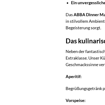
Ein unvergesslich
Das
ABBA Dinner Ma
in stilvollem Ambient
Begeisterung sorgt.
Das kulinaris
Neben der fantastisc
Extraklasse. Unser Kü
Geschmackssinne verw
Aperitif:
Begrüßungsgetränk 
Vorspeise: