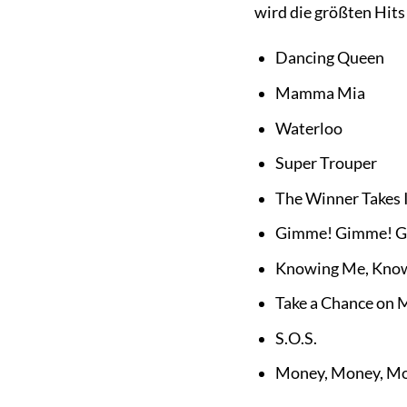
wird die größten Hit
Dancing Queen
Mamma Mia
Waterloo
Super Trouper
The Winner Takes I
Gimme! Gimme! Gi
Knowing Me, Kno
Take a Chance on 
S.O.S.
Money, Money, M