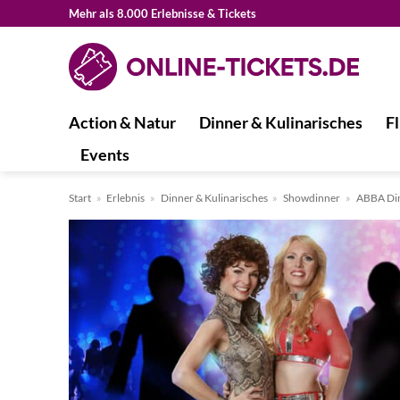
Zum
Mehr als 8.000 Erlebnisse & Tickets
Inhalt
springen
Action & Natur
Dinner & Kulinarisches
Fl
Events
Start
»
Erlebnis
»
Dinner & Kulinarisches
»
Showdinner
»
ABBA Di