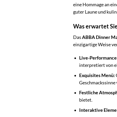
eine Hommage an eine 
guter Laune und kuli
Was erwartet Si
Das
ABBA Dinner Ma
einzigartige Weise ver
Live-Performance
interpretiert von 
Exquisites Menü:
Geschmackssinne 
Festliche Atmosp
bietet.
Interaktive Eleme