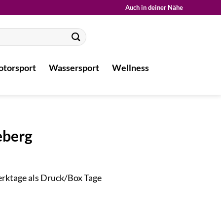
Auch in deiner Nähe
torsport
Wassersport
Wellness
eberg
Werktage als Druck/Box Tage