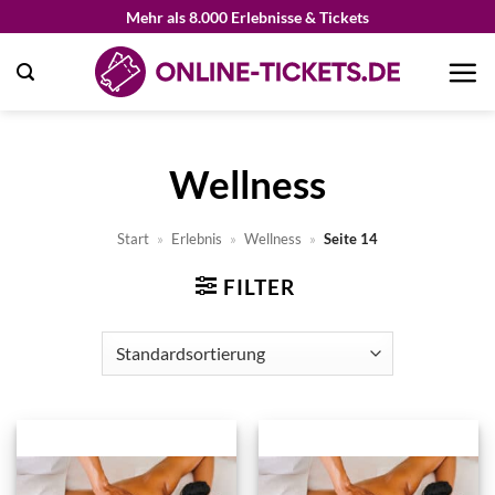
Zum
Mehr als 8.000 Erlebnisse & Tickets
Inhalt
springen
Wellness
Start
»
Erlebnis
»
Wellness
»
Seite 14
FILTER