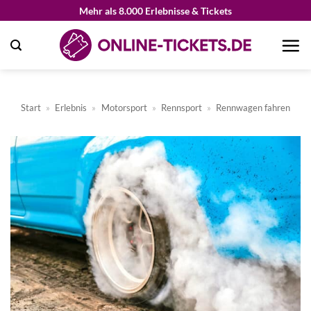
Zum
Mehr als 8.000 Erlebnisse & Tickets
Inhalt
springen
Start
»
Erlebnis
»
Motorsport
»
Rennsport
»
Rennwagen fahren