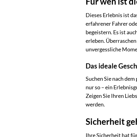
Für wen ist d
Dieses Erlebnis ist da
erfahrener Fahrer ode
begeistern. Es ist au
erleben. Überraschen 
unvergessliche Mome
Das ideale Gesc
Suchen Sie nach dem 
nur so – ein Erlebnis
Zeigen Sie Ihren Liebs
werden.
Sicherheit ge
Ihre Sicherheit hat f