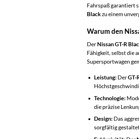
Fahrspaß garantiert 
Black
zu einem unverg
Warum den Nissa
Der
Nissan GT-R Bla
Fähigkeit, selbst die
Supersportwagen gema
Leistung:
Der
GT-R
Höchstgeschwindigk
Technologie:
Moder
die präzise Lenkun
Design:
Das aggre
sorgfältig gestalt