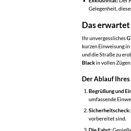
Exklusivität:
Der
Gelegenheit, diese
Das erwartet 
Ihr unvergessliches
G
kurzen Einweisung in 
und die Straße zu ero
Black
in vollen Zügen 
Der Ablauf Ihres
Begrüßung und Ei
umfassende Einwe
Sicherheitscheck:
vorbereitet sind.
Die Fahrt:
Genieße