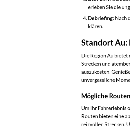
erleben Sie die un
Debriefing:
Nach d
klären.
Standort Au: 
Die Region Au bietet 
Strecken und atember
auszukosten. Genießen
unvergessliche Mome
Mögliche Routen
Um Ihr Fahrerlebnis 
Routen bieten eine a
reizvollen Strecken. 