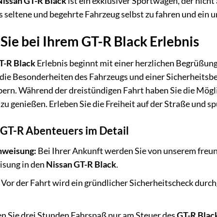
Nissan GT-R Black
ist ein exklusiver Sportwagen, der nicht 
s seltene und begehrte Fahrzeug selbst zu fahren und ein u
Sie bei Ihrem GT-R Black Erlebnis
T-R Black
Erlebnis beginnt mit einer herzlichen Begrüßun
die Besonderheiten des Fahrzeugs und einer Sicherheitsbel
bern. Während der dreistündigen Fahrt haben Sie die Mögli
zu genießen. Erleben Sie die Freiheit auf der Straße und sp
 GT-R Abenteuers im Detail
nweisung:
Bei Ihrer Ankunft werden Sie von unserem freu
isung in den
Nissan GT-R Black
.
Vor der Fahrt wird ein gründlicher Sicherheitscheck durch
n Sie drei Stunden Fahrspaß pur am Steuer des
GT-R Blac