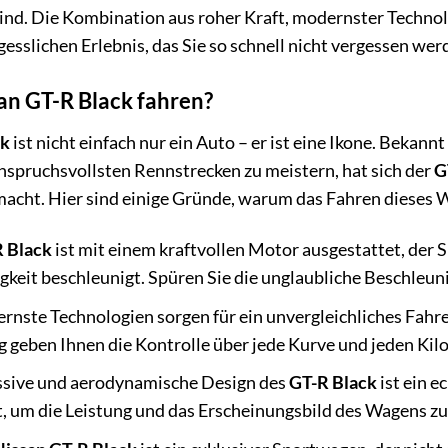
sind. Die Kombination aus roher Kraft, modernster Techn
esslichen Erlebnis, das Sie so schnell nicht vergessen wer
n GT-R Black fahren?
ck
ist nicht einfach nur ein Auto – er ist eine Ikone. Bekann
 anspruchsvollsten Rennstrecken zu meistern, hat sich der
G
cht. Hier sind einige Gründe, warum das Fahren dieses Wa
 Black
ist mit einem kraftvollen Motor ausgestattet, der 
eit beschleunigt. Spüren Sie die unglaubliche Beschleun
nste Technologien sorgen für ein unvergleichliches Fahre
g geben Ihnen die Kontrolle über jede Kurve und jeden Kil
ssive und aerodynamische Design des
GT-R Black
ist ein e
et, um die Leistung und das Erscheinungsbild des Wagens z