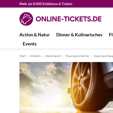
Zum
Mehr als 8.000 Erlebnisse & Tickets
Inhalt
springen
Action & Natur
Dinner & Kulinarisches
Fl
Events
Start
»
Erlebnis
»
Motorsport
»
Traumauto fahren
»
Supersportwa