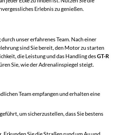
an jeder Ecke zu finden ist. Nutzen Sie die
nvergessliches Erlebnis zu genießen.
g durch unser erfahrenes Team. Nach einer
ehrung sind Sie bereit, den Motor zu starten
chkeit, die Leistung und das Handling des
GT-R
üren Sie, wie der Adrenalinspiegel steigt.
ndlichen Team empfangen und erhalten eine
geführt, um sicherzustellen, dass Sie bestens
k
. Erkunden Sie die Straßen rund um Au und