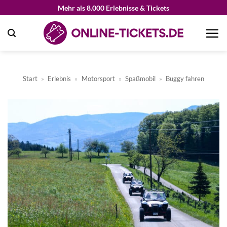
Zum
Mehr als 8.000 Erlebnisse & Tickets
Inhalt
springen
Start
»
Erlebnis
»
Motorsport
»
Spaßmobil
»
Buggy fahren