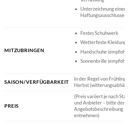
Unterzeichnung einer
Haftungsausschlusserk
Festes Schuhwerk
Wetterfeste Kleidung
MITZUBRINGEN
Handschuhe (empfohle
Sonnenbrille (empfohle
In der Regel von Frühling b
SAISON/VERFÜGBARKEIT
Herbst (witterungsabhäng
(Preis variiert je nach Sta
und Anbieter – bitte der
PREIS
Angebotsbeschreibung
entnehmen)