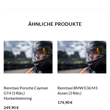
ÄHNLICHE PRODUKTE
Renntaxi Porsche Cayman
Renntaxi BMW E36 M3
GT4 (3 Rdn.)
Assen (3 Rdn.)
Hockenheimring
174,90
€
249,90
€