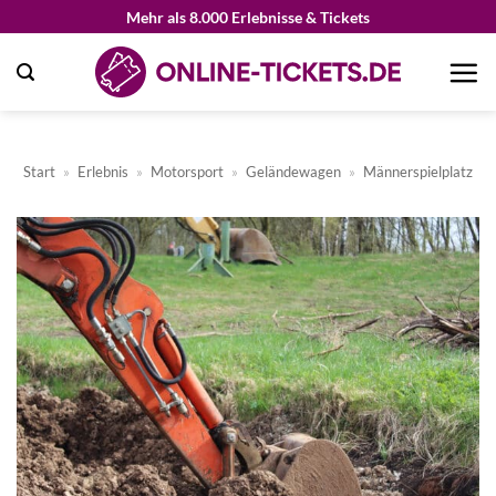
Zum
Mehr als 8.000 Erlebnisse & Tickets
Inhalt
springen
Start
»
Erlebnis
»
Motorsport
»
Geländewagen
»
Männerspielplatz