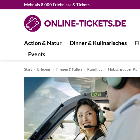
Zum
Mehr als 8.000 Erlebnisse & Tickets
Inhalt
springen
Action & Natur
Dinner & Kulinarisches
Fl
Events
Start
»
Erlebnis
»
Fliegen & Fallen
»
Rundflug
»
Hubschrauber Run