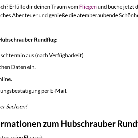
ch? Erfülle dir deinen Traum vom
Fliegen
und buche jetzt 
iches Abenteuer und genieße die atemberaubende Schönheit
 Hubschrauber Rundflug:
chtermin aus (nach Verfügbarkeit).
chen Daten ein.
line.
hungsbestätigung per E-Mail.
er Sachsen!
ormationen zum Hubschrauber Rund
ten reine Flugzeit