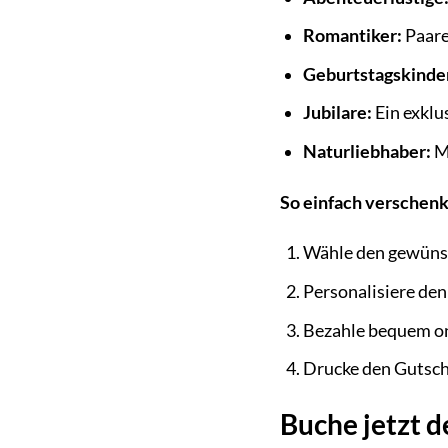
Romantiker:
Paare
Geburtstagskinde
Jubilare:
Ein exklu
Naturliebhaber:
Me
So einfach verschen
Wähle den gewünsc
Personalisiere den
Bezahle bequem on
Drucke den Gutsche
Buche jetzt 