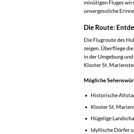
minütigen Fluges wir
unvergessliche Erin
Die Route: Entd
Die Flugroute des Hub
zeigen. Überfliege di
in der Umgebung und g
Kloster St. Marienste
Mögliche Sehenswürd
Historische Altst
Kloster St. Marien
Hügelige Landscha
Idyllische Dörfer 