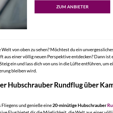
ZUM ANBIETER
e Welt von oben zu sehen? Möchtest du ein unvergessliche
t aus einer völlig neuen Perspektive entdecken? Dann ist 
! Steig ein und lass dich von uns in die Lüfte entführen, 
nerung bleiben wird.
ver Hubschrauber Rundflug über Kam
es Fliegens und genieße eine
20-minütige Hubschrauber
Ru
ive Flug bietet dir die Möglichkeit, die Welt aus einer völ