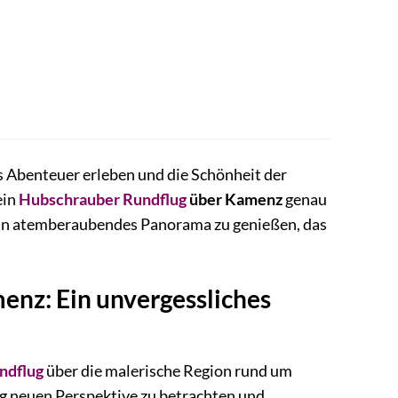
s Abenteuer erleben und die Schönheit der
ein
Hubschrauber Rundflug
über Kamenz
genau
um ein atemberaubendes Panorama zu genießen, das
enz: Ein unvergessliches
ndflug
über die malerische Region rund um
lig neuen Perspektive zu betrachten und