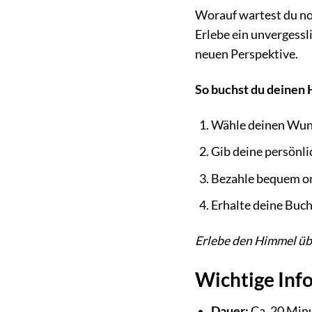
Worauf wartest du no
Erlebe ein unvergessl
neuen Perspektive.
So buchst du deinen
Wähle deinen Wuns
Gib deine persönli
Bezahle bequem on
Erhalte deine Buc
Erlebe den Himmel üb
Wichtige Inf
Dauer:
Ca. 20 Minu