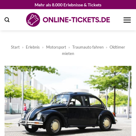
Zum
Mehr als 8.000 Erlebnisse & Tickets
Inhalt
springen
Start
»
Erlebnis
»
Motorsport
»
Traumauto fahren
»
Oldtimer
mieten