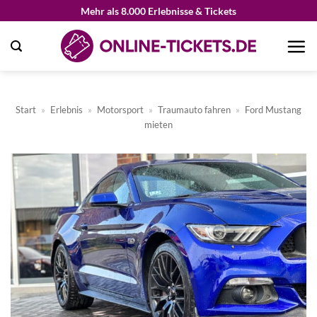
Zum
Mehr als 8.000 Erlebnisse & Tickets
Inhalt
springen
Start
»
Erlebnis
»
Motorsport
»
Traumauto fahren
»
Ford Mustang
mieten