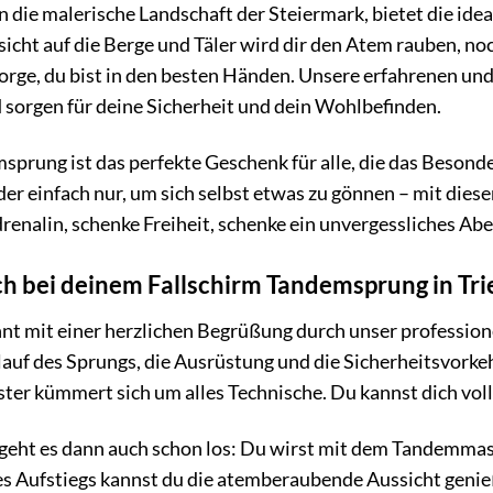
in die malerische Landschaft der Steiermark, bietet die ide
cht auf die Berge und Täler wird dir den Atem rauben, n
Sorge, du bist in den besten Händen. Unsere erfahrenen un
nd sorgen für deine Sicherheit und dein Wohlbefinden.
sprung ist das perfekte Geschenk für alle, die das Besond
r einfach nur, um sich selbst etwas zu gönnen – mit diesem
enalin, schenke Freiheit, schenke ein unvergessliches Ab
h bei deinem Fallschirm Tandemsprung in Tr
t mit einer herzlichen Begrüßung durch unser professione
auf des Sprungs, die Ausrüstung und die Sicherheitsvorke
r kümmert sich um alles Technische. Du kannst dich voll 
geht es dann auch schon los: Du wirst mit dem Tandemmas
s Aufstiegs kannst du die atemberaubende Aussicht genieß