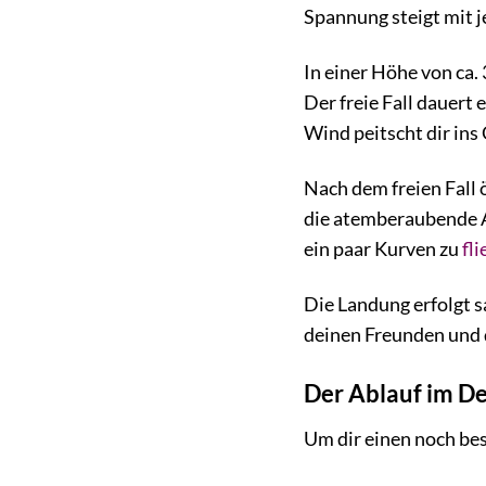
Spannung steigt mit
In einer Höhe von ca. 
Der freie Fall dauert
Wind peitscht dir ins
Nach dem freien Fall 
die atemberaubende Au
ein paar Kurven zu
fl
Die Landung erfolgt s
deinen Freunden und d
Der Ablauf im De
Um dir einen noch bes