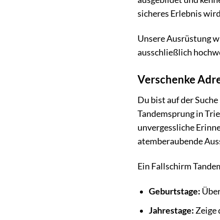
sicheres Erlebnis wird
Unsere Ausrüstung wi
ausschließlich hochw
Verschenke Adren
Du bist auf der Such
Tandemsprung in Trieb
unvergessliche Erinne
atemberaubende Aussi
Ein Fallschirm Tandem
Geburtstage:
Über
Jahrestage:
Zeige 