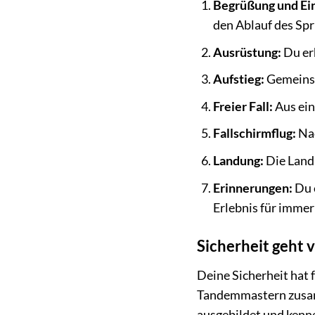
Begrüßung und Ei
den Ablauf des Spr
Ausrüstung:
Du er
Aufstieg:
Gemeinsa
Freier Fall:
Aus ein
Fallschirmflug:
Nac
Landung:
Die Landu
Erinnerungen:
Du 
Erlebnis für immer
Sicherheit geht
Deine Sicherheit hat f
Tandemmastern zusamm
ausgebildet und kenne