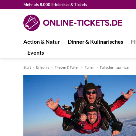
Zum
Mehr als 8.000 Erlebnisse & Tickets
Inhalt
springen
Action & Natur
Dinner & Kulinarisches
Fl
Events
Start
»
Erlebnis
»
Fliegen & Fallen
»
Fallen
»
Fallschirmspringen