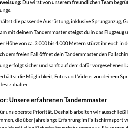
nweisung:
Du wirst von unserem freundlichen Team begrüßt
ungs.
hältst die passende Ausrüstung, inklusive Sprunganzug, 
m mit deinem Tandemmaster steigst du in das Flugzeug u
er Höhe von ca. 3.000 bis 4.000 Metern stürzt ihr euch in de
h dem freien Fall öffnet dein Tandemmaster den Fallschir
ng erfolgt sicher und sanft auf dem dafür vorgesehenen L
erhältst die Möglichkeit, Fotos und Videos von deinem Sp
 festzuhalten.
 vor: Unsere erfahrenen Tandemmaster
ür uns oberste Priorität. Deshalb arbeiten wir ausschließl
en, die über jahrelange Erfahrung im Fallschirmsport v
n sich mit allen Sicherheitsvorkehrungen aus. Sie sorgen d