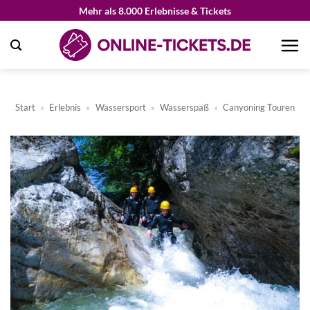
Zum
Mehr als 8.000 Erlebnisse & Tickets
Inhalt
springen
Start
»
Erlebnis
»
Wassersport
»
Wasserspaß
»
Canyoning Touren