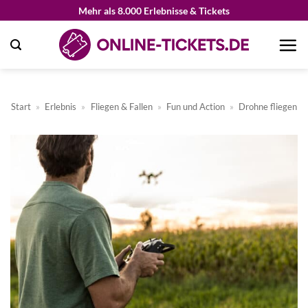
Zum
Mehr als 8.000 Erlebnisse & Tickets
Inhalt
springen
Start
»
Erlebnis
»
Fliegen & Fallen
»
Fun und Action
»
Drohne fliegen