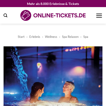
Zum
Mehr als 8.000 Erlebnisse & Tickets
Inhalt
springen
Start
»
Erlebnis
»
Wellness
»
Spa Relaxen
»
Spa