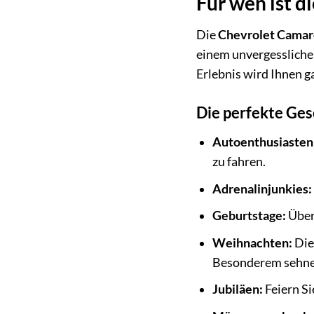
Für wen ist d
Die
Chevrolet Camar
einem unvergesslichen
Erlebnis wird Ihnen g
Die perfekte Ges
Autoenthusiasten
zu fahren.
Adrenalinjunkies:
Geburtstage:
Über
Weihnachten:
Di
Besonderem sehne
Jubiläen:
Feiern Si