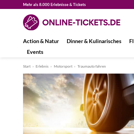
Zum
Mehr als 8.000 Erlebnisse & Tickets
Inhalt
springen
Action & Natur
Dinner & Kulinarisches
Fl
Events
Start
»
Erlebnis
»
Motorsport
»
Traumauto fahren