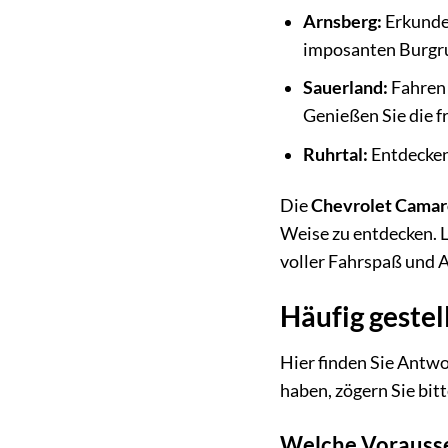
Arnsberg:
Erkunden
imposanten Burgr
Sauerland:
Fahren 
Genießen Sie die f
Ruhrtal:
Entdecken
Die
Chevrolet Camar
Weise zu entdecken. L
voller Fahrspaß und 
Häufig geste
Hier finden Sie Antwo
haben, zögern Sie bitt
Welche Vorausse