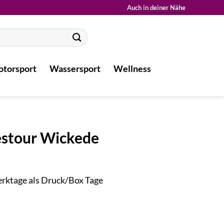
Auch in deiner Nähe
torsport
Wassersport
Wellness
estour Wickede
Werktage als Druck/Box Tage