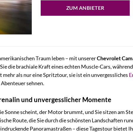
ZUM ANBIETER
amerikanischen Traum leben – mit unserer
Chevrolet Cam
Sie die brachiale Kraft eines echten Muscle-Cars, währen
 mehr als nur eine Spritztour, sie ist ein unvergessliches
E
d Abenteuer sehnen.
drenalin und unvergesslicher Momente
 Die Sonne scheint, der Motor brummt, und Sie sitzen am S
rische Route, die Sie durch die schönsten Landschaften ru
indruckende Panoramastraßen – diese Tagestour bietet I