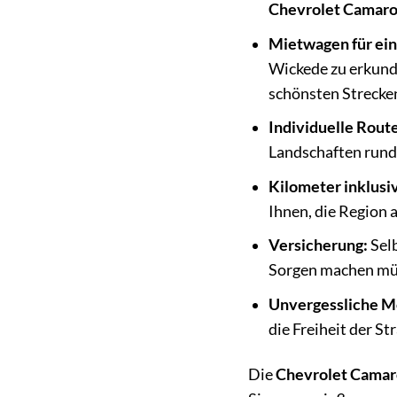
Chevrolet Camar
Mietwagen für ein
Wickede zu erkunde
schönsten Strecke
Individuelle Rout
Landschaften rund 
Kilometer inklusi
Ihnen, die Region 
Versicherung:
Selb
Sorgen machen mü
Unvergessliche 
die Freiheit der St
Die
Chevrolet Camar