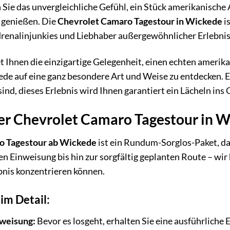
Sie das unvergleichliche Gefühl, ein Stück amerikanische
u genießen. Die
Chevrolet Camaro Tagestour in Wickede
i
renalinjunkies und Liebhaber außergewöhnlicher Erlebnis
t Ihnen die einzigartige Gelegenheit, einen echten ameri
e auf eine ganz besondere Art und Weise zu entdecken. Ega
ind, dieses Erlebnis wird Ihnen garantiert ein Lächeln ins
der Chevrolet Camaro Tagestour in 
o Tagestour ab Wickede
ist ein Rundum-Sorglos-Paket, da
n Einweisung bis hin zur sorgfältig geplanten Route – wir 
bnis konzentrieren können.
im Detail:
nweisung:
Bevor es losgeht, erhalten Sie eine ausführlich