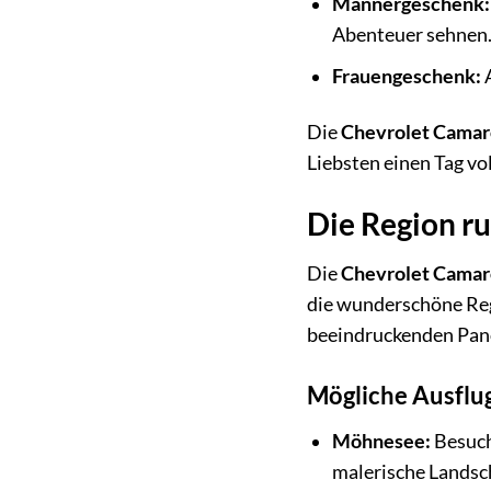
Männergeschenk:
Abenteuer sehnen
Frauengeschenk:
A
Die
Chevrolet Camar
Liebsten einen Tag v
Die Region r
Die
Chevrolet Camar
die wunderschöne Reg
beeindruckenden Pano
Mögliche Ausflug
Möhnesee:
Besuch
malerische Landsch