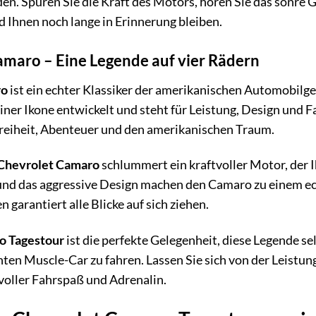
n. Spüren Sie die Kraft des Motors, hören Sie das sonre G
d Ihnen noch lange in Erinnerung bleiben.
amaro – Eine Legende auf vier Rädern
ro
ist ein echter Klassiker der amerikanischen Automobilge
 einer Ikone entwickelt und steht für Leistung, Design und 
 Freiheit, Abenteuer und den amerikanischen Traum.
Chevrolet Camaro
schlummert ein kraftvoller Motor, der I
 und das aggressive Design machen den Camaro zu einem ec
 garantiert alle Blicke auf sich ziehen.
o Tagestour
ist die perfekte Gelegenheit, diese Legende se
hten Muscle-Car zu fahren. Lassen Sie sich von der Leist
 voller Fahrspaß und Adrenalin.