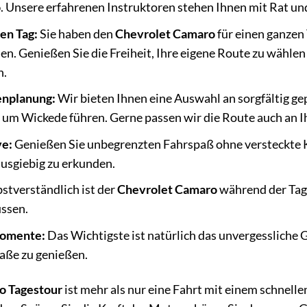
o
. Unsere erfahrenen Instruktoren stehen Ihnen mit Rat und
en Tag:
Sie haben den
Chevrolet Camaro
für einen ganzen
n. Genießen Sie die Freiheit, Ihre eigene Route zu wählen
n.
enplanung:
Wir bieten Ihnen eine Auswahl an sorgfältig ge
um Wickede führen. Gerne passen wir die Route auch an I
ve:
Genießen Sie unbegrenzten Fahrspaß ohne versteckte K
ausgiebig zu erkunden.
stverständlich ist der
Chevrolet Camaro
während der Tage
ssen.
Momente:
Das Wichtigste ist natürlich das unvergessliche 
raße zu genießen.
o Tagestour
ist mehr als nur eine Fahrt mit einem schnellen 