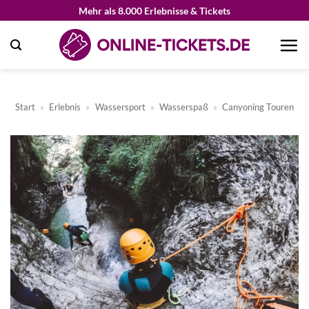
Zum
Mehr als 8.000 Erlebnisse & Tickets
Inhalt
springen
Start
»
Erlebnis
»
Wassersport
»
Wasserspaß
»
Canyoning Touren