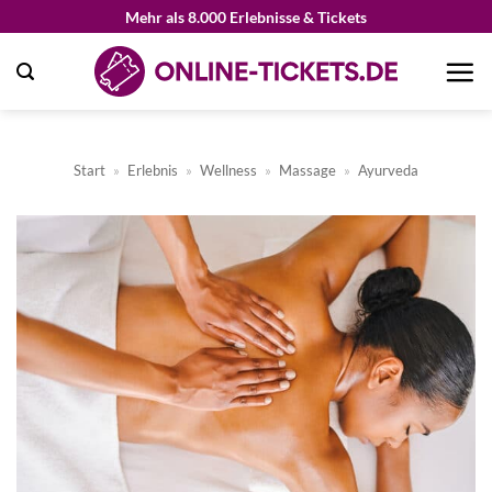
Zum
Mehr als 8.000 Erlebnisse & Tickets
Inhalt
springen
Start
»
Erlebnis
»
Wellness
»
Massage
»
Ayurveda